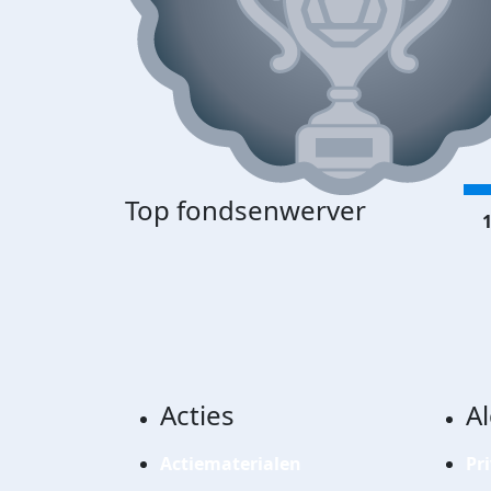
Top fondsenwerver
1
Acties
A
Actiematerialen
Pr