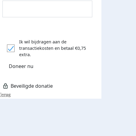
Ik wil bijdragen aan de
transactiekosten
en betaal €0,75
extra.
Donateurs bedankt
Doneer nu
Terug