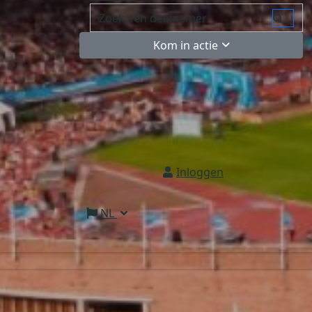
Kom in actie
Inloggen
NL