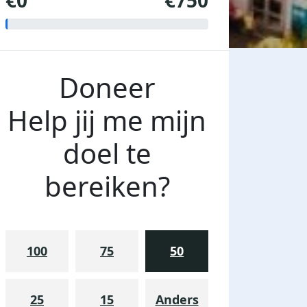
€0
€750
Doneer
Help jij me mijn
doel te
bereiken?
100
75
50
25
15
Anders