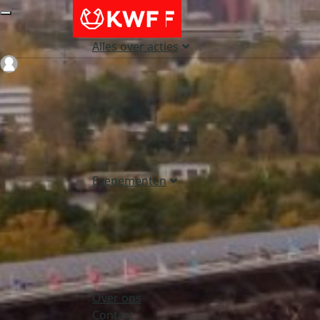
Alles over acties
Login
Evenementen
Over ons
Contact