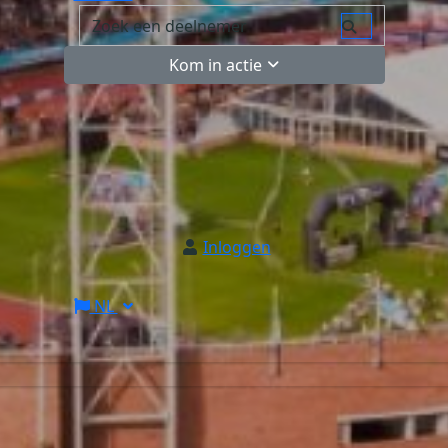
Kom in actie
Inloggen
NL