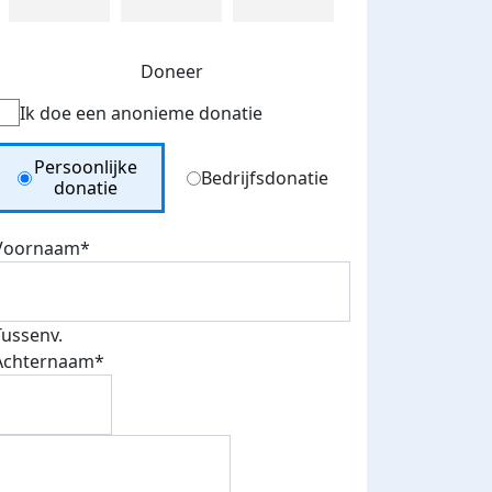
Doneer
Ik doe een anonieme donatie
Donation Type
Persoonlijke
Bedrijfsdonatie
donatie
Voornaam*
Tussenv.
Achternaam*