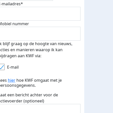
E-mailadres*
Mobiel nummer
 euro opgehaald: t-shirt
E-mails verstuurd
iend
Ik blijf graag op de hoogte van nieuws,
acties en manieren waarop ik kan
bijdragen aan KWF via:
E-mail
Lees
hier
hoe KWF omgaat met je
persoonsgegevens.
Laat een bericht achter voor de
actievoerder (optioneel)