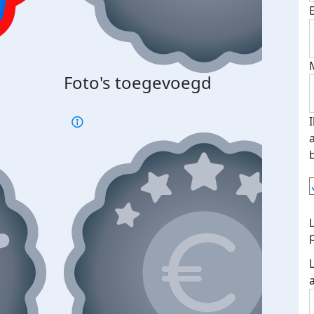
Foto's toegevoegd
€500
verd