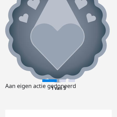
Aan eigen actie gedoneerd
1 van 3