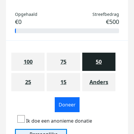
Opgehaald
Streefbedrag
€0
€500
100
75
50
25
15
Anders
Doneer
Ik doe een anonieme donatie