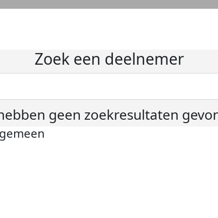
Zoek een deelnemer
hebben geen zoekresultaten gevo
lgemeen
ivacyverklaring
okie instellingen
gemene voorwaarden
er KWF Kankerbestrijding