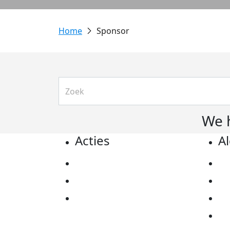
Sponsor
We 
Acties
A
Actiematerialen
Pr
Evenementen
Co
Kom in actie
Al
Ov