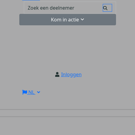
Kom in actie
Inloggen
NL