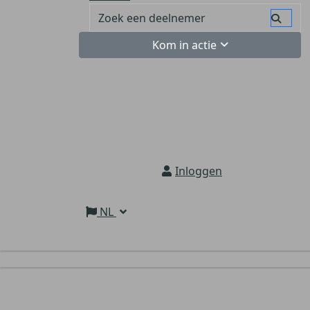
Kom in actie
Inloggen
NL