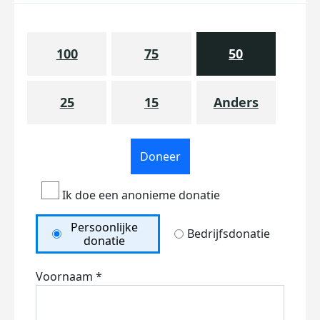
100
75
50
25
15
Anders
Doneer
Ik doe een anonieme donatie
Persoonlijke
Bedrijfsdonatie
donatie
Voornaam *