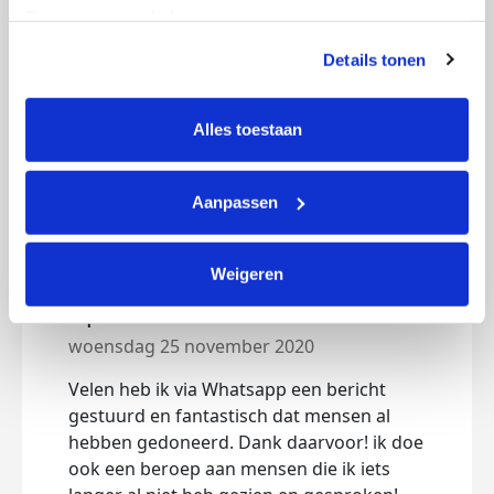
€764
€40.000
Deze gegevens helpen ons om campagnes te meten, 
prestaties te verbeteren en relevante KWF-content te 
Details tonen
tonen. Je kunt je toestemming op elk moment wijzigen of 
Doneer
intrekken via Cookie instellingen onderaan de pagina. De 
lijst met cookies is te vinden in het tabblad “details”.
Alles toestaan
Mijn updates
Aanpassen
Weigeren
Update 18:00
woensdag 25 november 2020
Velen heb ik via Whatsapp een bericht
gestuurd en fantastisch dat mensen al
hebben gedoneerd. Dank daarvoor! ik doe
ook een beroep aan mensen die ik iets