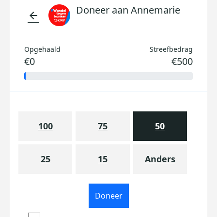
Doneer aan Annemarie
arrow_back
Opgehaald
Streefbedrag
€0
€500
100
75
50
25
15
Anders
Doneer