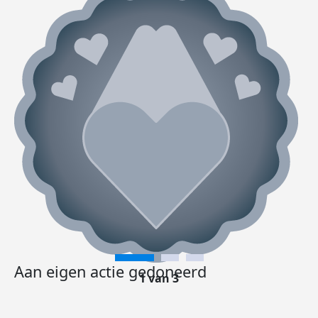
Aan eigen actie gedoneerd
1 van 3