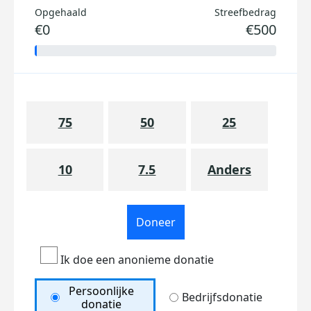
Opgehaald
Streefbedrag
€0
€500
75
50
25
10
7.5
Anders
Doneer
Ik doe een anonieme donatie
Persoonlijke
Bedrijfsdonatie
donatie