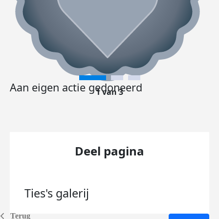
Aan eigen actie gedoneerd
1 van 3
Deel pagina
Ties's
galerij
Terug