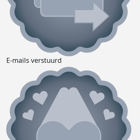
E-mails verstuurd