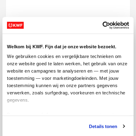
Opgehaald
Streefbedrag
€0
€500
Doneer
Welkom bij KWF. Fijn dat je onze website bezoekt.
We gebruiken cookies en vergelijkbare technieken om 
Ties's badges
onze website goed te laten werken, het gebruik van onze 
website en campagnes te analyseren en — met jouw 
toestemming — voor marketingdoeleinden. Met jouw 
toestemming kunnen wij en onze partners gegevens 
verwerken, zoals surfgedrag, voorkeuren en technische 
gegevens.
Deze gegevens helpen ons om campagnes te meten, 
prestaties te verbeteren en relevante KWF-content te 
Details tonen
tonen. Je kunt je toestemming op elk moment wijzigen of 