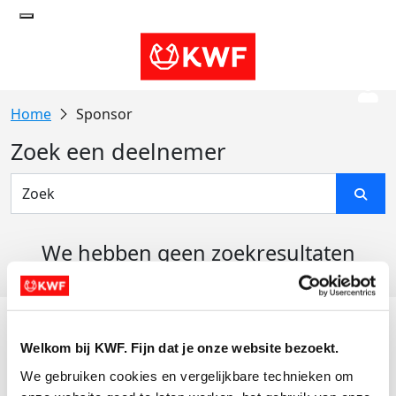
Sponsor
Zoek een deelnemer
We hebben geen zoekresultaten
gevonden
Acties
Welkom bij KWF. Fijn dat je onze website bezoekt.
Actiematerialen
We gebruiken cookies en vergelijkbare technieken om 
Evenementen