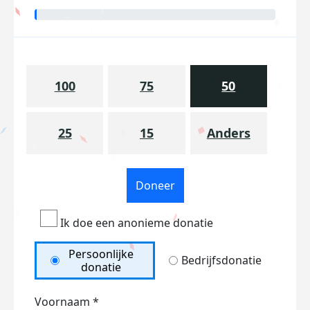
100
75
50
25
15
Anders
Doneer
Ik doe een anonieme donatie
Persoonlijke
Bedrijfsdonatie
donatie
Voornaam *