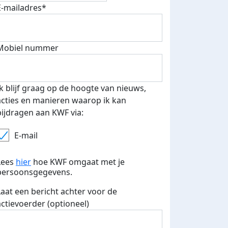
E-mailadres*
Mobiel nummer
Ik blijf graag op de hoogte van nieuws,
 euro opgehaald: t-shirt
E-mails verstuurd
acties en manieren waarop ik kan
iend
bijdragen aan KWF via:
E-mail
Lees
hier
hoe KWF omgaat met je
persoonsgegevens.
Laat een bericht achter voor de
actievoerder (optioneel)