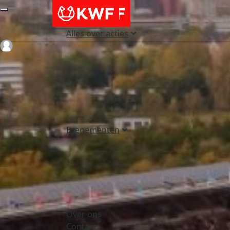
Alles over acties
Login
Evenementen
Over ons
Contact