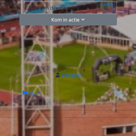
Kom in actie
Inloggen
NL