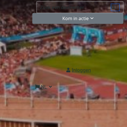
Kom in actie
Inloggen
NL