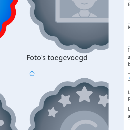
Foto's toegevoegd
€500
verd