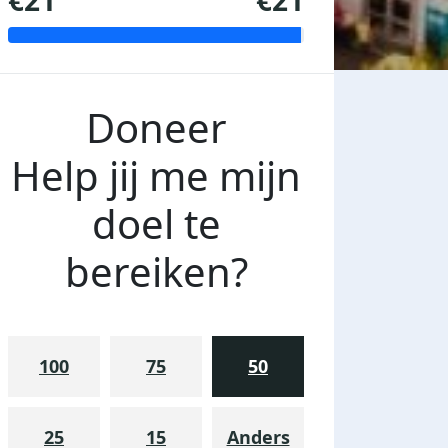
€21
€21
Doneer
Help jij me mijn
doel te
bereiken?
100
75
50
25
15
Anders