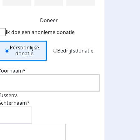
Doneer
Ik doe een anonieme donatie
Donation Type
Persoonlijke
Bedrijfsdonatie
donatie
Voornaam*
Tussenv.
Achternaam*