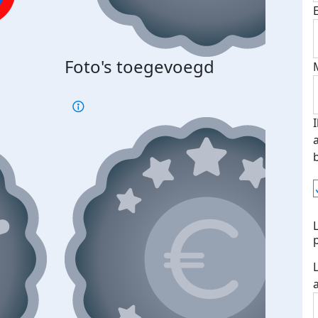
Foto's toegevoegd
€500
verd