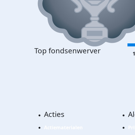
Top fondsenwerver
1
Acties
A
Actiematerialen
Pr