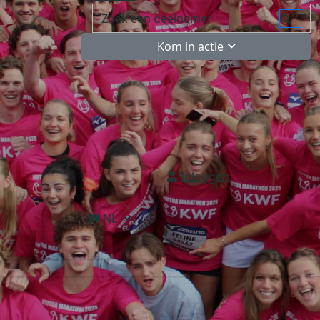
Kom in actie
Inloggen
NL