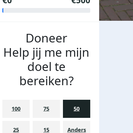
€0
€500
Doneer
Help jij me mijn
doel te
bereiken?
100
75
50
25
15
Anders