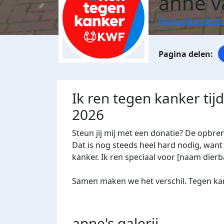
anne v
Mutua Marathon
Ik ren tegen kanker ti
2026
Steun jij mij met een donatie? De opbre
Dat is nog steeds heel hard nodig, want 
kanker. Ik ren speciaal voor [naam dierba
Samen maken we het verschil. Tegen kan
anne's
galerij