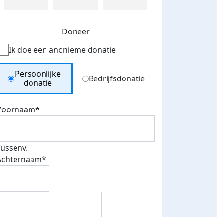
Doneer
Ik doe een anonieme donatie
Donation Type
Persoonlijke
Bedrijfsdonatie
donatie
Voornaam*
Tussenv.
Achternaam*