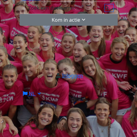
Kom in actie
Inloggen
NL