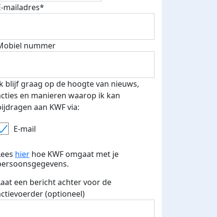
E-mailadres*
 euro opgehaald: t-shirt
E-mails verstuurd
Mobiel nummer
iend
Ik blijf graag op de hoogte van nieuws,
acties en manieren waarop ik kan
bijdragen aan KWF via:
E-mail
Lees
hier
hoe KWF omgaat met je
persoonsgegevens.
Laat een bericht achter voor de
actievoerder (optioneel)