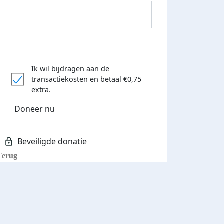
Ik wil bijdragen aan de
transactiekosten
en betaal €0,75
Donateurs bedankt
extra.
Doneer nu
Terug