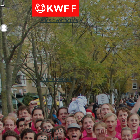
Alles over acties
Login
Evenementen
Over ons
Contact