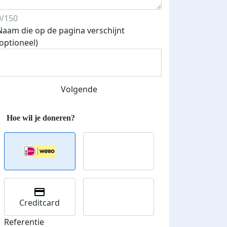
0/150
Naam die op de pagina verschijnt
(optioneel)
Streefbedrag verhoogd
Volgende
Creditcard
Referentie