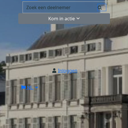
Kom in actie
Inloggen
NL