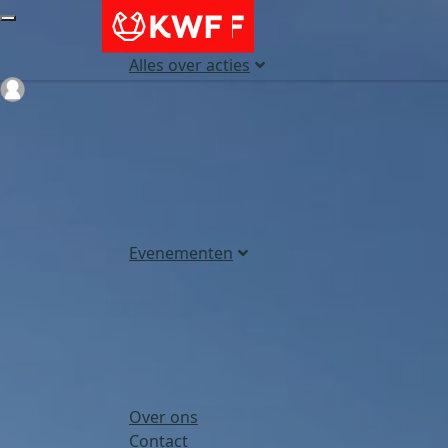
Alles over acties
Login
Evenementen
Over ons
Contact