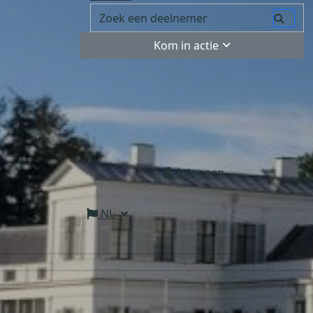
Kom in actie
Inloggen
NL