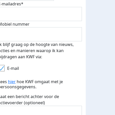
E-mailadres*
fondsenwerver
E-mails verstuurd
Mobiel nummer
Ik blijf graag op de hoogte van nieuws,
acties en manieren waarop ik kan
bijdragen aan KWF via:
E-mail
Lees
hier
hoe KWF omgaat met je
persoonsgegevens.
Laat een bericht achter voor de
actievoerder (optioneel)