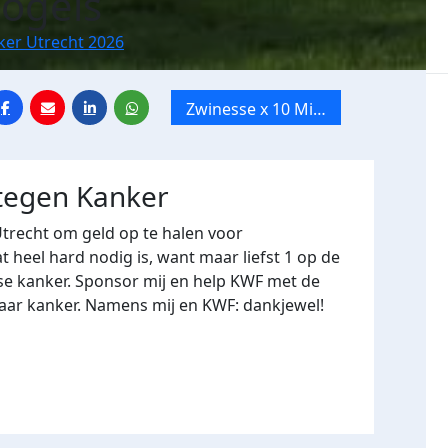
ogels
ker Utrecht 2026
Zwinesse x 10 Mile
van Utrecht
 tegen Kanker
Utrecht om geld op te halen voor
heel hard nodig is, want maar liefst 1 op de
se kanker. Sponsor mij en help KWF met de
naar kanker. Namens mij en KWF: dankjewel!