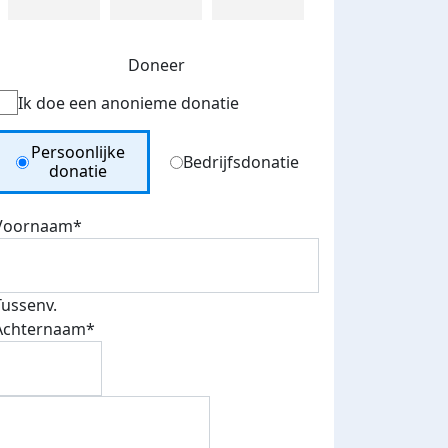
Doneer
Ik doe een anonieme donatie
Donation Type
Persoonlijke
Bedrijfsdonatie
donatie
Voornaam*
Tussenv.
Achternaam*