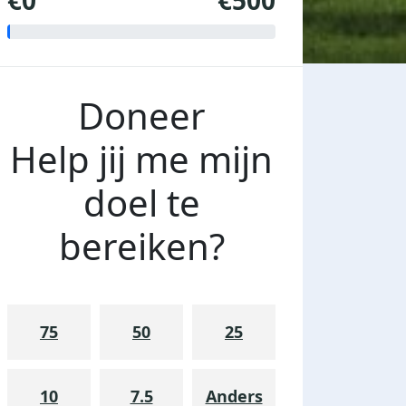
€0
€500
Doneer
Help jij me mijn
doel te
bereiken?
75
50
25
10
7.5
Anders