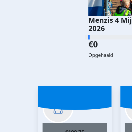
Menzis 4 Mi
2026
€0
Opgehaald
€
100.75