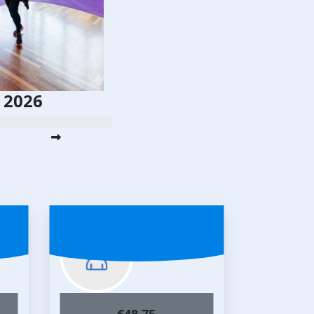
s 2026
€
48.75