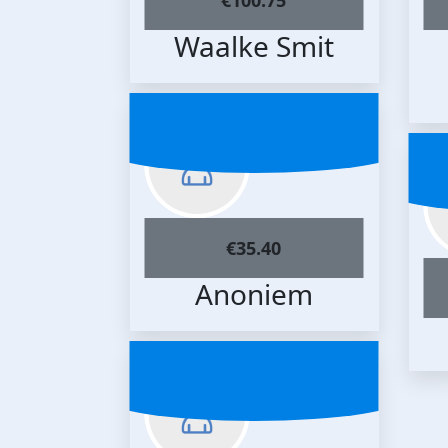
Waalke Smit
€
35.40
Anoniem