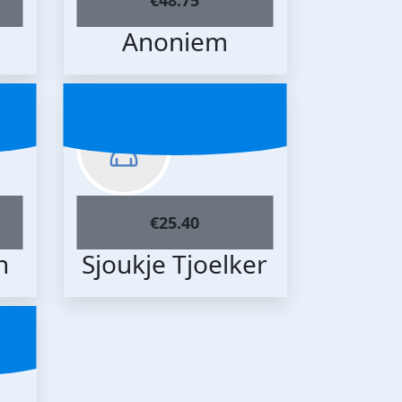
Anoniem
€
25.40
h
Sjoukje Tjoelker