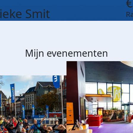
€
eke Smit
R
Mijn evenementen