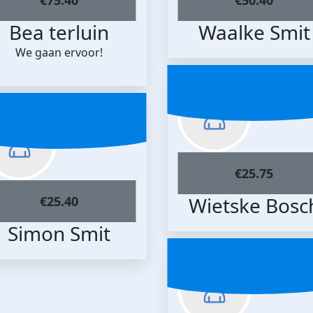
Bea terluin
Waalke Smit
We gaan ervoor!
€
25.75
Wietske Bosc
€
25.40
Simon Smit