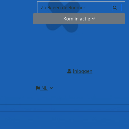
Kom in actie
Inloggen
NL