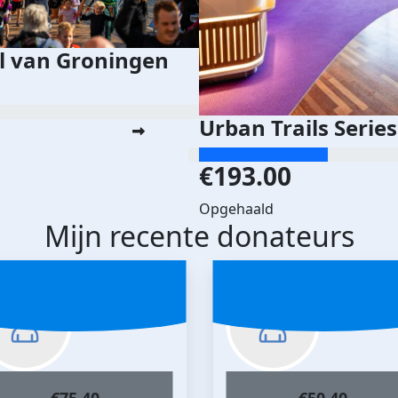
jl van Groningen
Urban Trails Serie
€193.00
Opgehaald
Mijn recente donateurs
€
75.40
€
50.40