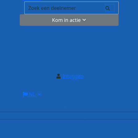
Kom in actie
Inloggen
NL