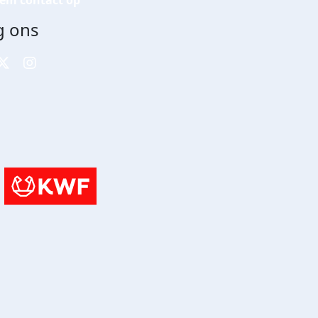
em contact op
g ons