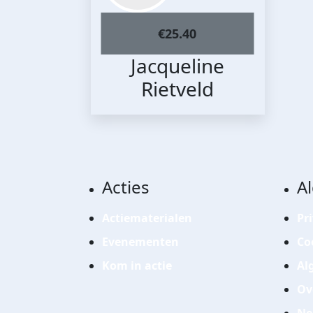
€
25.40
Jacqueline
Rietveld
Acties
A
Actiematerialen
Pr
Evenementen
Co
Kom in actie
Al
Ov