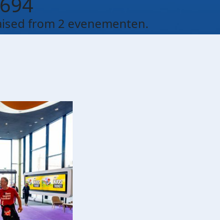
694
aised from 2 evenementen.