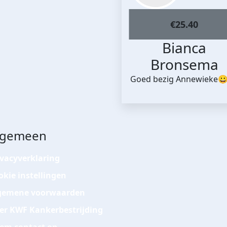
€
25.40
Bianca
Bronsema
Goed bezig Annewieke
lgemeen
ivacyverklaring
okie instellingen
gemene voorwaarden
er KWF Kankerbestrijding