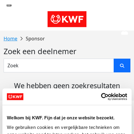
Sponsor
Zoek een deelnemer
We hebben geen zoekresultaten
gevonden
Acties
Welkom bij KWF. Fijn dat je onze website bezoekt.
Actiematerialen
We gebruiken cookies en vergelijkbare technieken om 
Evenementen