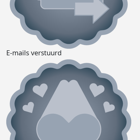
E-mails verstuurd