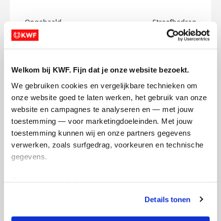
Opgehaald
Streefbedrag
€0
€500
Doneer
Welkom bij KWF. Fijn dat je onze website bezoekt.
We gebruiken cookies en vergelijkbare technieken om 
Annick's badges
onze website goed te laten werken, het gebruik van onze 
website en campagnes te analyseren en — met jouw 
toestemming — voor marketingdoeleinden. Met jouw 
toestemming kunnen wij en onze partners gegevens 
verwerken, zoals surfgedrag, voorkeuren en technische 
gegevens.
Deze gegevens helpen ons om campagnes te meten, 
prestaties te verbeteren en relevante KWF-content te 
Details tonen
tonen. Je kunt je toestemming op elk moment wijzigen of 
intrekken via Cookie instellingen onderaan de pagina. De 