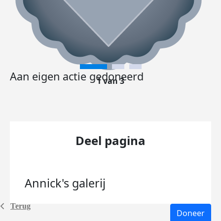
Aan eigen actie gedoneerd
1 van 3
Deel pagina
Annick's
galerij
Terug
Doneer