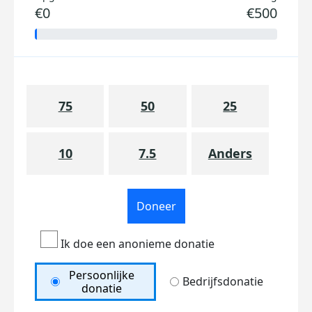
€0
€500
75
50
25
10
7.5
Anders
Doneer
Ik doe een anonieme donatie
Persoonlijke
Bedrijfsdonatie
donatie