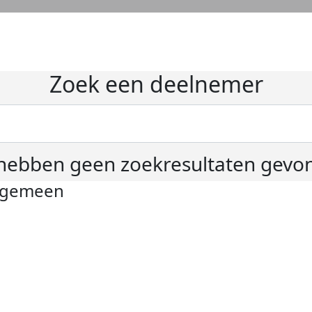
Zoek een deelnemer
hebben geen zoekresultaten gevo
lgemeen
ivacyverklaring
okie instellingen
gemene voorwaarden
er KWF Kankerbestrijding