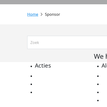
Sponsor
We 
Acties
A
Actiematerialen
Pr
Evenementen
Co
Kom in actie
Al
Ov