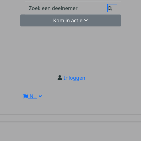
Kom in actie
Inloggen
NL