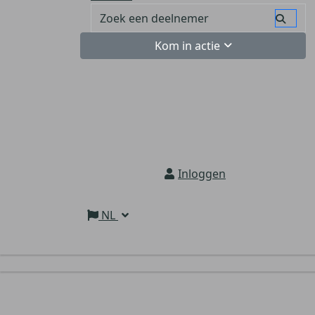
Kom in actie
Inloggen
NL