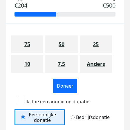
€204
€500
75
50
25
10
7.5
Anders
Doneer
Ik doe een anonieme donatie
Persoonlijke
Bedrijfsdonatie
donatie