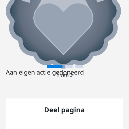
Aan eigen actie gedoneerd
1 van 3
Deel pagina