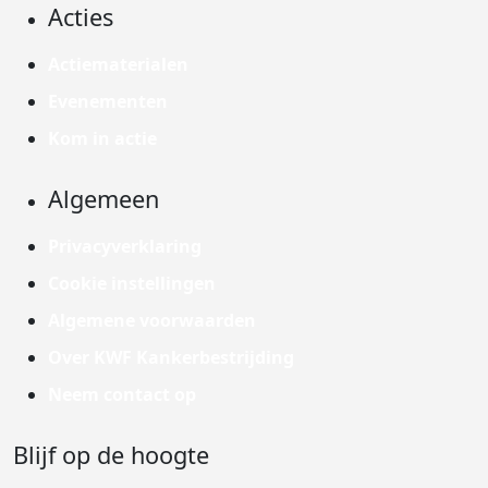
Acties
Actiematerialen
Evenementen
Kom in actie
Algemeen
Privacyverklaring
Cookie instellingen
Algemene voorwaarden
Over KWF Kankerbestrijding
Neem contact op
Blijf op de hoogte