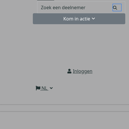
Kom in actie
Inloggen
NL