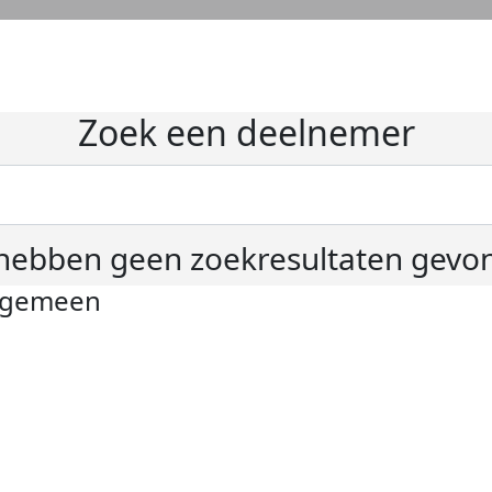
Zoek een deelnemer
hebben geen zoekresultaten gevo
lgemeen
ivacyverklaring
okie instellingen
gemene voorwaarden
er KWF Kankerbestrijding