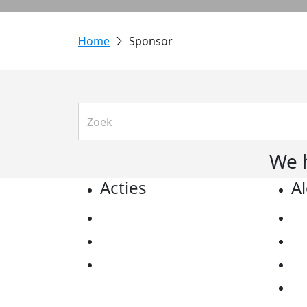
Sponsor
We 
Acties
A
Actiematerialen
Pr
Evenementen
Co
Kom in actie
Al
Ov