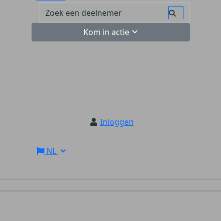
Kom in actie
Inloggen
NL