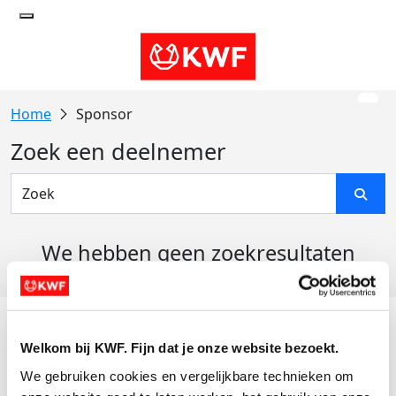
Sponsor
Zoek een deelnemer
We hebben geen zoekresultaten
gevonden
Acties
Welkom bij KWF. Fijn dat je onze website bezoekt.
Actiematerialen
We gebruiken cookies en vergelijkbare technieken om 
Evenementen