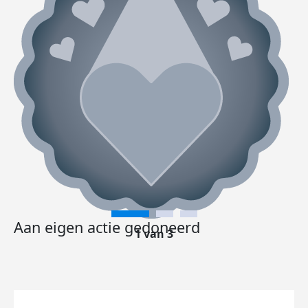
Aan eigen actie gedoneerd
1 van 3