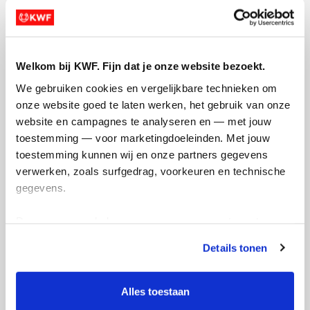
Welkom bij KWF. Fijn dat je onze website bezoekt.
Opgehaald
Streefbedrag
We gebruiken cookies en vergelijkbare technieken om 
€492
€750
onze website goed te laten werken, het gebruik van onze 
website en campagnes te analyseren en — met jouw 
toestemming — voor marketingdoeleinden. Met jouw 
Doneer
toestemming kunnen wij en onze partners gegevens 
verwerken, zoals surfgedrag, voorkeuren en technische 
Anoesh's badges
gegevens.
Deze gegevens helpen ons om campagnes te meten, 
prestaties te verbeteren en relevante KWF-content te 
Details tonen
tonen. Je kunt je toestemming op elk moment wijzigen of 
intrekken via Cookie instellingen onderaan de pagina. De 
lijst met cookies is te vinden in het tabblad “details”.
Alles toestaan