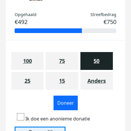
Opgehaald
Streefbedrag
€492
€750
100
75
50
25
15
Anders
Doneer
Ik doe een anonieme donatie