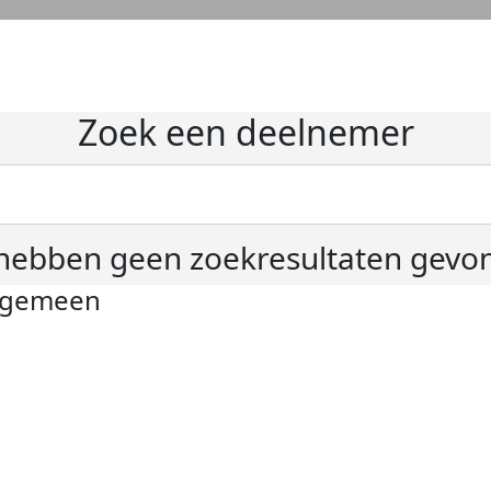
Zoek een deelnemer
hebben geen zoekresultaten gevo
lgemeen
ivacyverklaring
okie instellingen
gemene voorwaarden
er KWF Kankerbestrijding