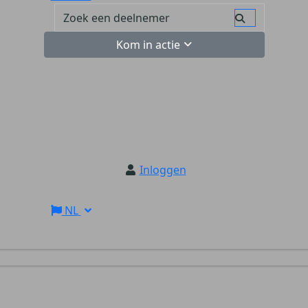
Kom in actie
Inloggen
NL