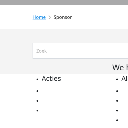
Sponsor
We 
Acties
A
Actiematerialen
Pr
Evenementen
Co
Kom in actie
Al
Ov