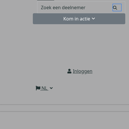
Kom in actie
Inloggen
NL