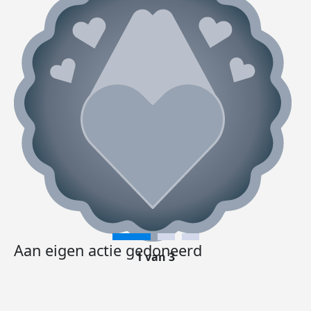
Aan eigen actie gedoneerd
1 van 3