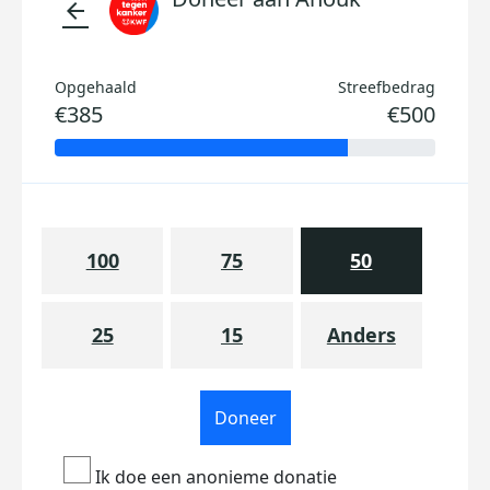
arrow_back
Opgehaald
Streefbedrag
€385
€500
100
75
50
25
15
Anders
Doneer
Ik doe een anonieme donatie