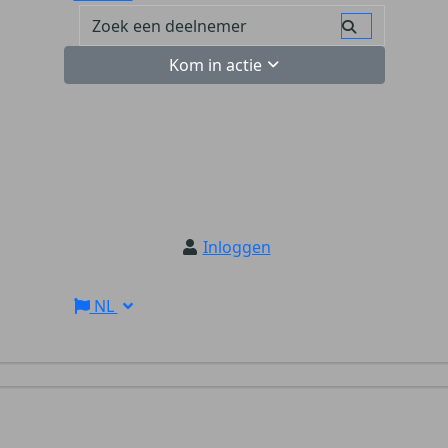
Kom in actie
Inloggen
NL