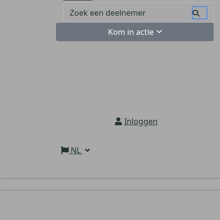
Kom in actie
Inloggen
NL