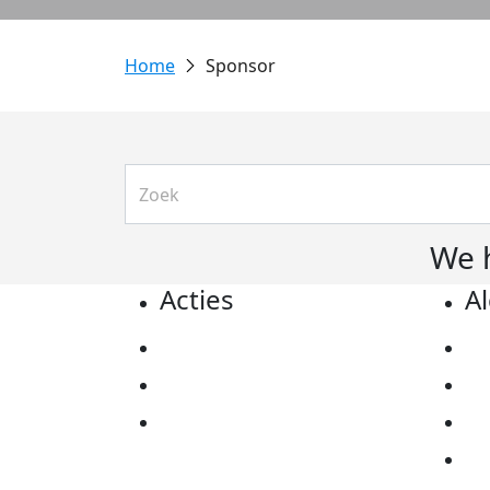
Sponsor
We 
Acties
A
Actiematerialen
Pr
Evenementen
Co
Kom in actie
Al
Ov