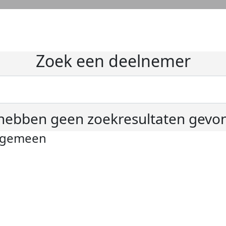
Zoek een deelnemer
hebben geen zoekresultaten gevo
lgemeen
ivacyverklaring
okie instellingen
gemene voorwaarden
er KWF Kankerbestrijding