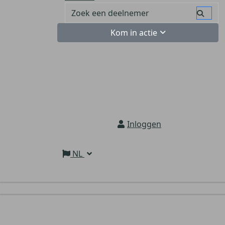
Kom in actie
Inloggen
NL