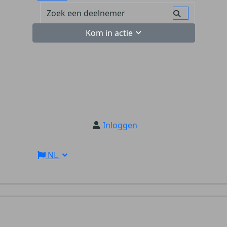
Kom in actie
Inloggen
NL