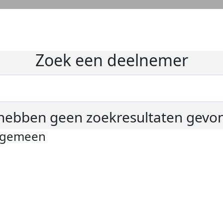
Zoek een deelnemer
hebben geen zoekresultaten gevo
lgemeen
ivacyverklaring
okie instellingen
gemene voorwaarden
er KWF Kankerbestrijding