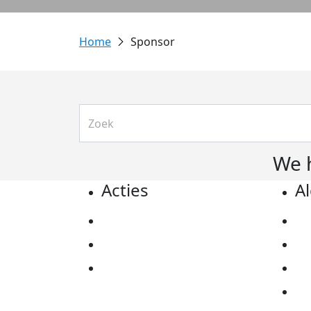
Sponsor
We 
Acties
A
Actiematerialen
Pr
Evenementen
Co
Kom in actie
Al
Ov