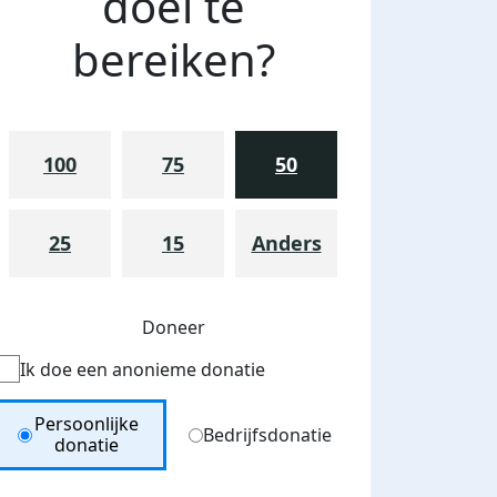
doel te
bereiken?
100
75
50
25
15
Anders
Doneer
Ik doe een anonieme donatie
Donation Type
Persoonlijke
Bedrijfsdonatie
donatie