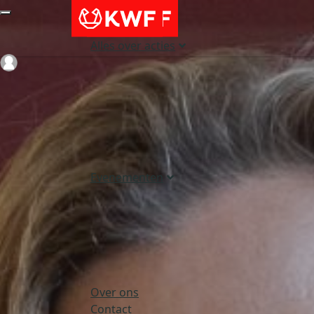
Alles over acties
Login
Evenementen
Over ons
Contact