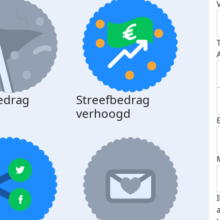
edrag
Streefbedrag
d
verhoogd