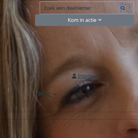
Kom in actie
Inloggen
NL