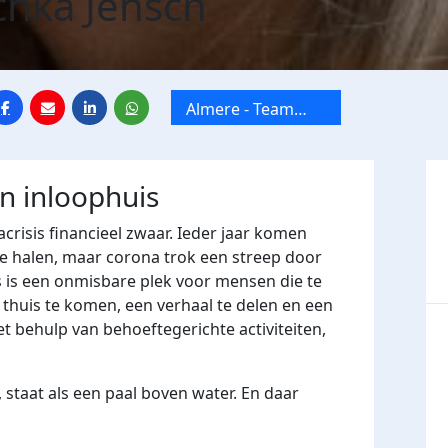
hka Jensch
Almere - Team
Parkhuys Almere
jn inloophuis
crisis financieel zwaar. Ieder jaar komen
e halen, maar corona trok een streep door
 is een onmisbare plek voor mensen die te
huis te komen, een verhaal te delen en een
t behulp van behoeftegerichte activiteiten,
 staat als een paal boven water. En daar