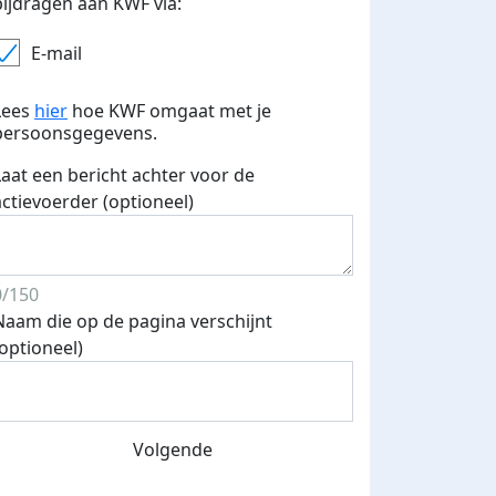
bijdragen aan KWF via:
E-mail
Lees
hier
hoe KWF omgaat met je
persoonsgegevens.
Laat een bericht achter voor de
actievoerder (optioneel)
0/150
Naam die op de pagina verschijnt
(optioneel)
Volgende