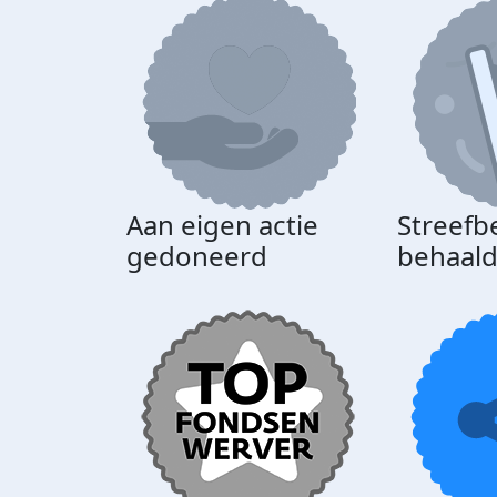
Aan eigen actie
Streefb
gedoneerd
behaal