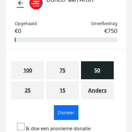
arrow_back
Opgehaald
Streefbedrag
€0
€750
100
75
50
25
15
Anders
Doneer
Ik doe een anonieme donatie