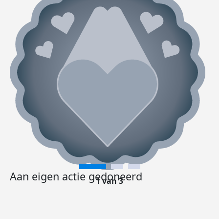
Aan eigen actie gedoneerd
1 van 3