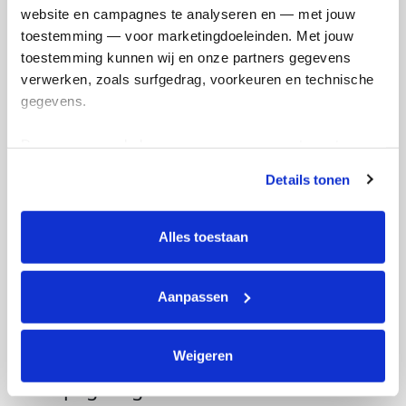
website en campagnes te analyseren en — met jouw 
toestemming — voor marketingdoeleinden. Met jouw 
toestemming kunnen wij en onze partners gegevens 
verwerken, zoals surfgedrag, voorkeuren en technische 
gegevens.
Deze gegevens helpen ons om campagnes te meten, 
prestaties te verbeteren en relevante KWF-content te 
Details tonen
tonen. Je kunt je toestemming op elk moment wijzigen of 
intrekken via Cookie instellingen onderaan de pagina. De 
lijst met cookies is te vinden in het tabblad “details”.
Alles toestaan
Aanpassen
Weigeren
Actiepagina gemaakt