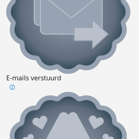
E-mails verstuurd