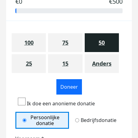
€0
€500
100
75
50
25
15
Anders
Doneer
Ik doe een anonieme donatie
Persoonlijke
Bedrijfsdonatie
donatie