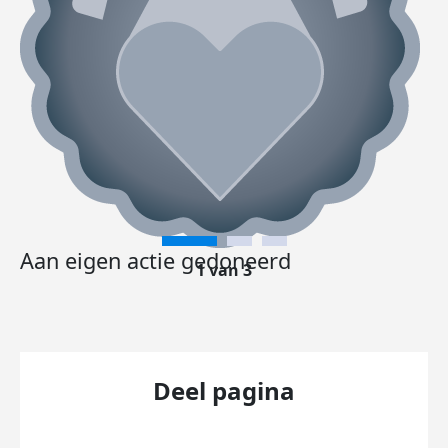
Aan eigen actie gedoneerd
1 van 3
Deel pagina