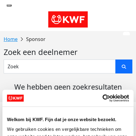
Sponsor
Zoek een deelnemer
We hebben geen zoekresultaten
gevonden
Acties
Welkom bij KWF. Fijn dat je onze website bezoekt.
Actiematerialen
We gebruiken cookies en vergelijkbare technieken om 
Evenementen