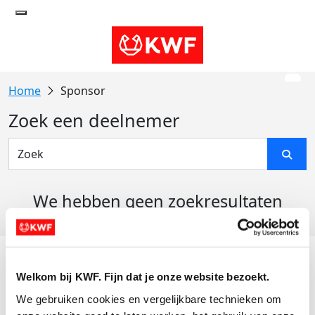
Sponsor
Zoek een deelnemer
We hebben geen zoekresultaten
gevonden
Acties
Welkom bij KWF. Fijn dat je onze website bezoekt.
Actiematerialen
We gebruiken cookies en vergelijkbare technieken om 
Evenementen