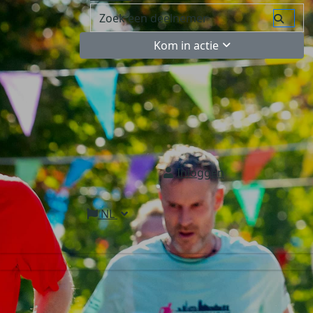
Kom in actie
Inloggen
NL