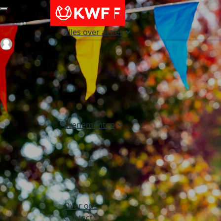
Alles over acties
Login
Evenementen
Over ons
Contact