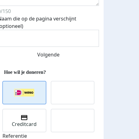
0/150
Naam die op de pagina verschijnt
(optioneel)
Streefbedrag verhoogd
Volgende
Creditcard
Referentie