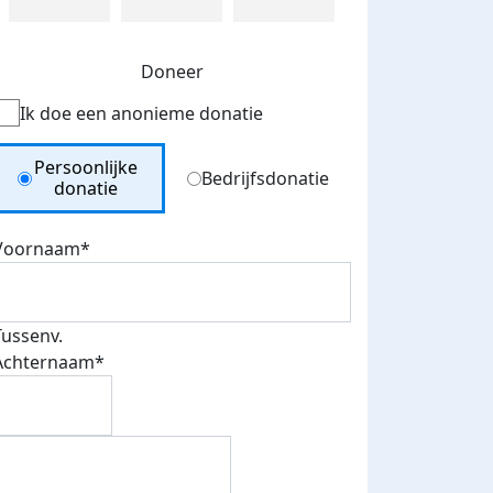
Doneer
Ik doe een anonieme donatie
Donation Type
Persoonlijke
Bedrijfsdonatie
donatie
Voornaam*
Tussenv.
Achternaam*