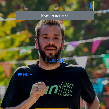
Kom in actie
Inloggen
NL