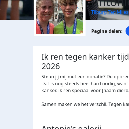
Antoni
Tilburg Ten Miles
Ik ren tegen kanker tij
2026
Steun jij mij met een donatie? De opbre
Dat is nog steeds heel hard nodig, want 
kanker. Ik ren speciaal voor [naam dierba
Samen maken we het verschil. Tegen kan
Antonie's
galerij