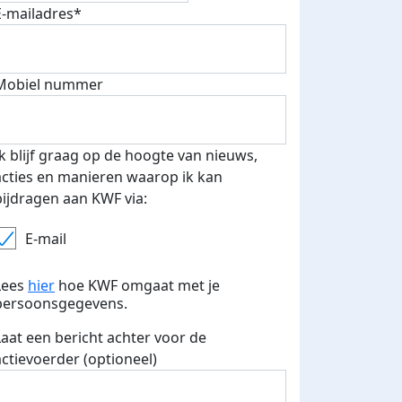
E-mailadres*
500 euro aan donaties ontvang
E-mails verstuurd
 speciale KWF t-shirt!
Mobiel nummer
Ik blijf graag op de hoogte van nieuws,
acties en manieren waarop ik kan
bijdragen aan KWF via:
E-mail
Lees
hier
hoe KWF omgaat met je
persoonsgegevens.
Laat een bericht achter voor de
actievoerder (optioneel)