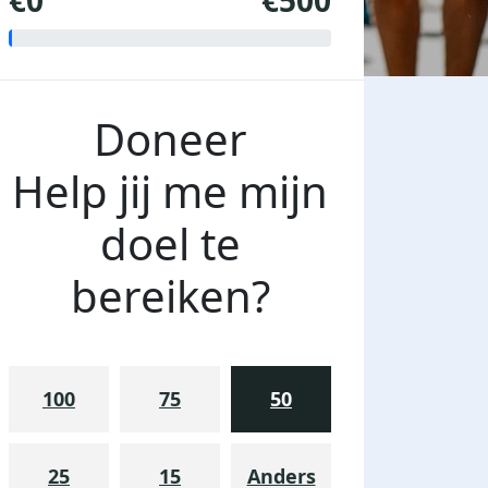
€0
€500
Doneer
Help jij me mijn
doel te
bereiken?
100
75
50
25
15
Anders