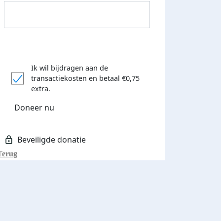
Ik wil bijdragen aan de
transactiekosten
en betaal €0,75
Donateurs bedankt
extra.
Doneer nu
Terug