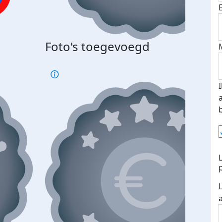
Bij 
Foto's toegevoegd
je je