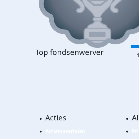
Top fondsenwerver
1
Acties
A
Actiematerialen
Pr