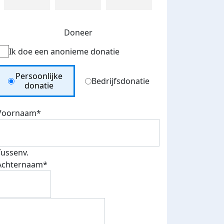
Doneer
Ik doe een anonieme donatie
Donation Type
Persoonlijke
Bedrijfsdonatie
donatie
Voornaam*
Tussenv.
Achternaam*