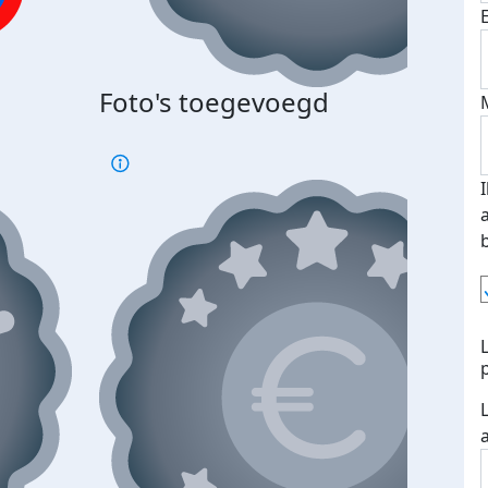
Bij 
Foto's toegevoegd
je je