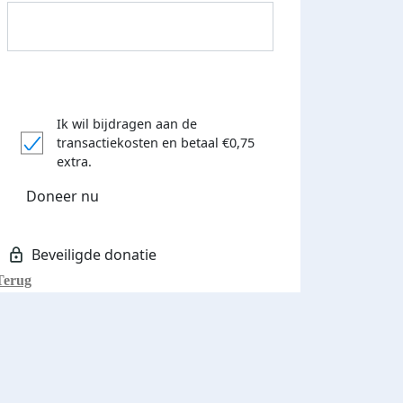
Ik wil bijdragen aan de
transactiekosten
en betaal €0,75
Donateurs bedankt
extra.
Doneer nu
Terug