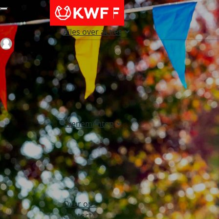
Alles over acties
Login
Evenementen
Over ons
Contact