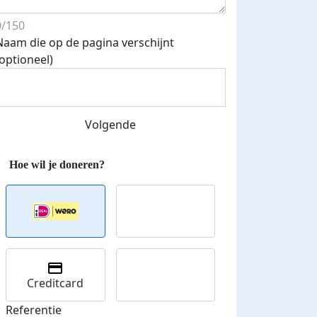
0/150
Naam die op de pagina verschijnt
(optioneel)
Streefbedrag verhoogd
Volgende
Creditcard
Referentie