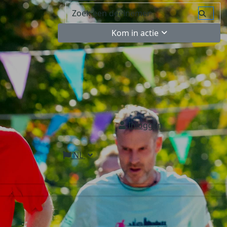
Kom in actie
Inloggen
NL