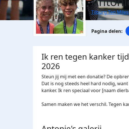
Antoni
Tilburg Ten Miles
Ik ren tegen kanker tij
2026
Steun jij mij met een donatie? De opbre
Dat is nog steeds heel hard nodig, want 
kanker. Ik ren speciaal voor [naam dierba
Samen maken we het verschil. Tegen kan
Antonie's
galerij