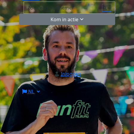
Kom in actie
Inloggen
NL