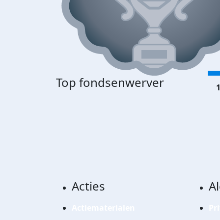
Top fondsenwerver
1
Acties
A
Actiematerialen
Pr