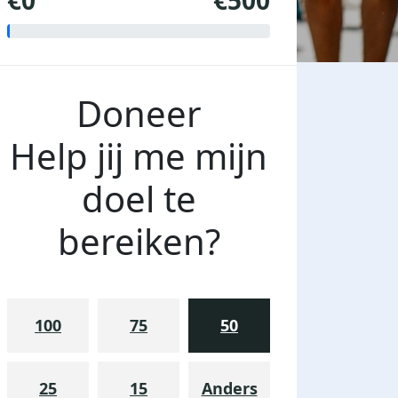
€0
€500
Doneer
Help jij me mijn
doel te
bereiken?
100
75
50
25
15
Anders