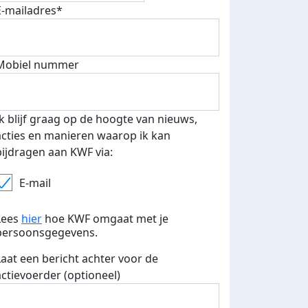
E-mailadres*
500 euro aan donaties ontvang
E-mails verstuurd
 speciale KWF t-shirt!
Mobiel nummer
Ik blijf graag op de hoogte van nieuws,
acties en manieren waarop ik kan
bijdragen aan KWF via:
E-mail
Lees
hier
hoe KWF omgaat met je
persoonsgegevens.
Laat een bericht achter voor de
actievoerder (optioneel)