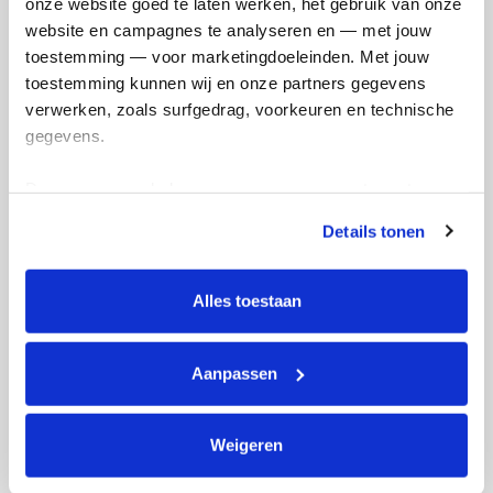
onze website goed te laten werken, het gebruik van onze 
website en campagnes te analyseren en — met jouw 
toestemming — voor marketingdoeleinden. Met jouw 
toestemming kunnen wij en onze partners gegevens 
verwerken, zoals surfgedrag, voorkeuren en technische 
gegevens.
Deze gegevens helpen ons om campagnes te meten, 
prestaties te verbeteren en relevante KWF-content te 
Details tonen
tonen. Je kunt je toestemming op elk moment wijzigen of 
intrekken via Cookie instellingen onderaan de pagina. De 
lijst met cookies is te vinden in het tabblad “details”.
Alles toestaan
Actiepagina gemaakt
Aanpassen
Weigeren