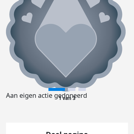
Aan eigen actie gedoneerd
1 van 3