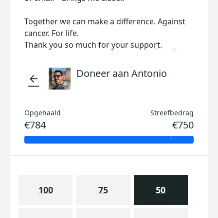
Together we can make a difference. Against
cancer. For life.
Thank you so much for your support.
Doneer aan Antonio
arrow_back
Opgehaald
Streefbedrag
€784
€750
100
75
50