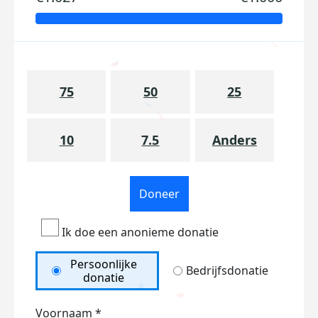
75
50
25
10
7.5
Anders
Doneer
Ik doe een anonieme donatie
Persoonlijke
Bedrijfsdonatie
donatie
Voornaam *