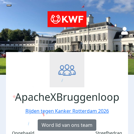
ApacheXBruggenloop
Rijden tegen Kanker Rotterdam 2026
Word lid van ons team
Opgehaald
Streefbedrag