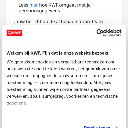
Lees
hier
hoe KWF omgaat met je
persoonsgegevens.
Jouw bericht op de actiepagina van Team
(optioneel)
0/150
Welkom bij KWF. Fijn dat je onze website bezoekt.
Naam die op de pagina verschijnt
We gebruiken cookies en vergelijkbare technieken om 
onze website goed te laten werken, het gebruik van onze 
website en campagnes te analyseren en — met jouw 
toestemming — voor marketingdoeleinden. Met jouw 
Volgende
toestemming kunnen wij en onze partners gegevens 
Volgende
verwerken, zoals surfgedrag, voorkeuren en technische 
gegevens.
Deze gegevens helpen ons om campagnes te meten, 
prestaties te verbeteren en relevante KWF-content te 
Details tonen