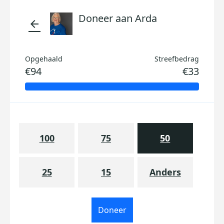
Doneer aan Arda
arrow_back
Opgehaald
Streefbedrag
€94
€33
100
75
50
25
15
Anders
Doneer