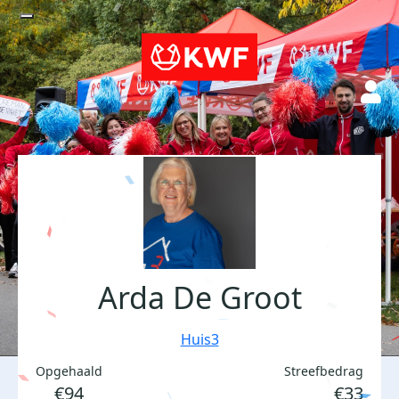
Arda De Groot
Huis3
Opgehaald
Streefbedrag
€94
€33