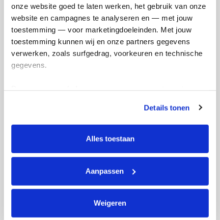
Ik wil bijdragen aan de transactiekosten
onze website goed te laten werken, het gebruik van onze 
en betaal €0.75 extra.
website en campagnes te analyseren en — met jouw 
toestemming — voor marketingdoeleinden. Met jouw 
Doneer nu
toestemming kunnen wij en onze partners gegevens 
verwerken, zoals surfgedrag, voorkeuren en technische 
gegevens.
Deze gegevens helpen ons om campagnes te meten, 
Opgehaald
Streefbedrag
prestaties te verbeteren en relevante KWF-content te 
€94
€33
Details tonen
tonen. Je kunt je toestemming op elk moment wijzigen of 
intrekken via Cookie instellingen onderaan de pagina. De 
Doneer
Word lid van ons team
lijst met cookies is te vinden in het tabblad “details”.
Alles toestaan
Arda's badges
Aanpassen
Weigeren