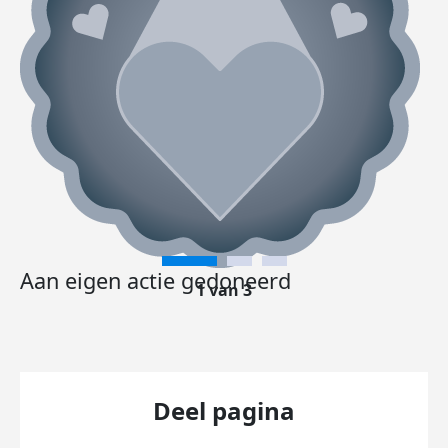
Aan eigen actie gedoneerd
1 van 3
Deel pagina