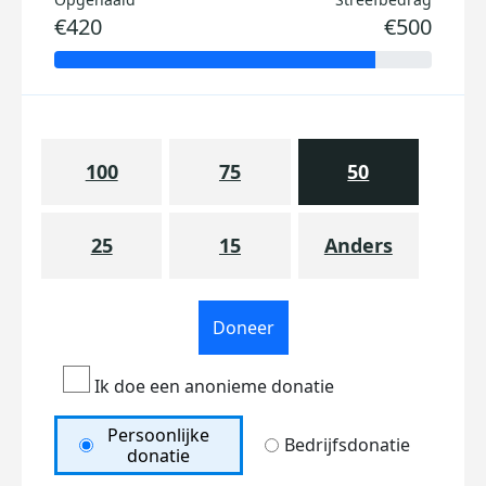
€420
€500
100
75
50
25
15
Anders
Doneer
Ik doe een anonieme donatie
Persoonlijke
Bedrijfsdonatie
donatie