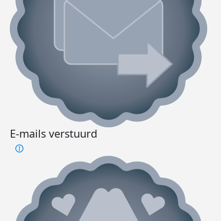
E-mails verstuurd