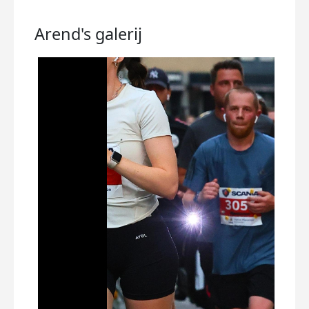
Arend's
galerij