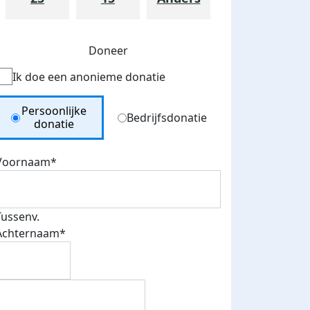
Doneer
Ik doe een anonieme donatie
Donation Type
Persoonlijke
Bedrijfsdonatie
donatie
Voornaam*
Tussenv.
Achternaam*