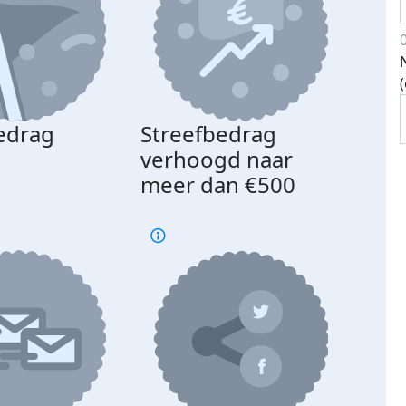
edrag
Streefbedrag
d
verhoogd naar
meer dan €500