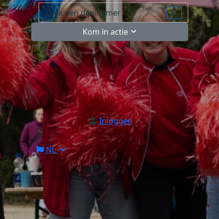
Kom in actie
Inloggen
NL