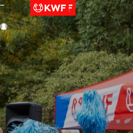
Alles over acties
Login
Evenementen
Over ons
Contact