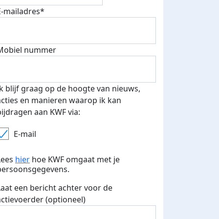
E-mailadres*
Mobiel nummer
Ik blijf graag op de hoogte van nieuws,
acties en manieren waarop ik kan
bijdragen aan KWF via:
E-mail
teurs
nkt
Lees
hier
hoe KWF omgaat met je
persoonsgegevens.
Laat een bericht achter voor de
actievoerder (optioneel)