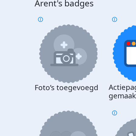
Arent's badges
Actiepa
Foto’s toegevoegd
gemaak