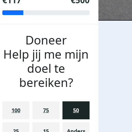
€117
€500
Doneer
Help jij me mijn
doel te
bereiken?
100
75
50
25
15
Anders