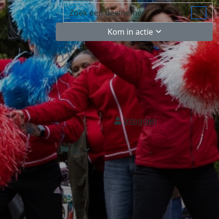
Kom in actie
Inloggen
NL