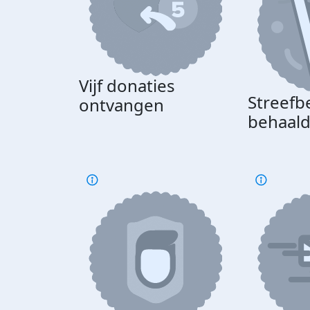
Vijf donaties
Streefb
ontvangen
behaal