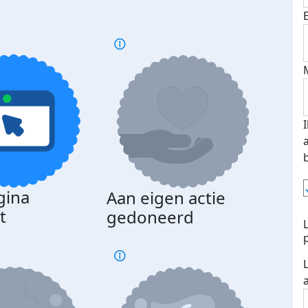
gina
Aan eigen actie
Dona
t
gedoneerd
beda