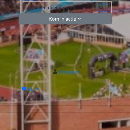
Kom in actie
Inloggen
NL