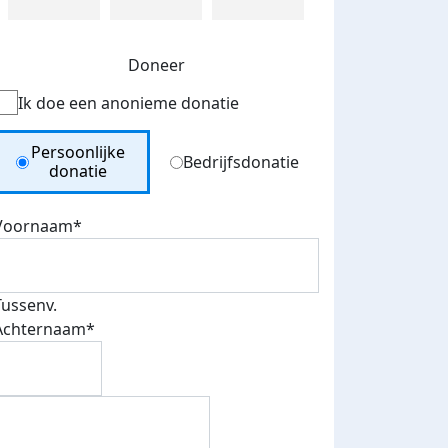
Doneer
Ik doe een anonieme donatie
Donation Type
Persoonlijke
Bedrijfsdonatie
donatie
Voornaam*
Tussenv.
Achternaam*