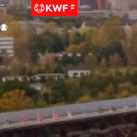
Alles over acties
Login
Evenementen
Over ons
Contact