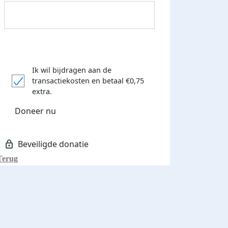
Ik wil bijdragen aan de
transactiekosten
en betaal €0,75
extra.
Donateurs bedankt
Doneer nu
Terug