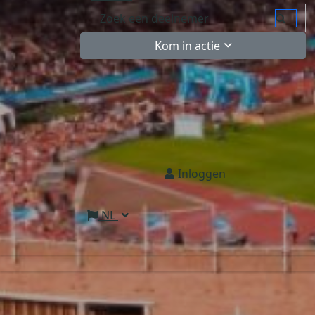
Kom in actie
Inloggen
NL