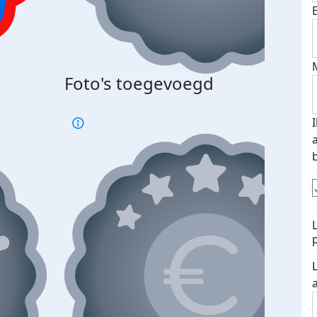
Foto's toegevoegd
€500
verd