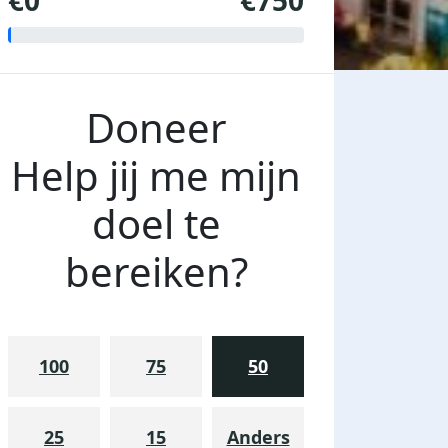
€0
€750
Doneer
Help jij me mijn
doel te
bereiken?
100
75
50
25
15
Anders