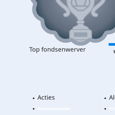
Top fondsenwerver
1
Acties
A
Actiematerialen
Pr