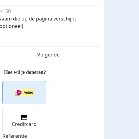
0/150
Naam die op de pagina verschijnt
(optioneel)
Streefbedrag verhoogd
Volgende
Creditcard
Referentie