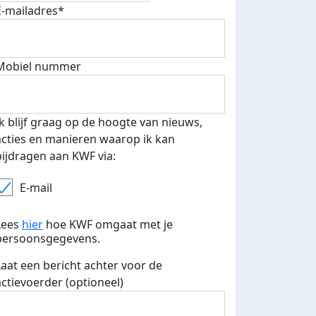
E-mailadres*
Mobiel nummer
 euro opgehaald: t-shirt
E-mails verstuurd
iend
Ik blijf graag op de hoogte van nieuws,
acties en manieren waarop ik kan
bijdragen aan KWF via:
E-mail
Lees
hier
hoe KWF omgaat met je
persoonsgegevens.
Laat een bericht achter voor de
actievoerder (optioneel)