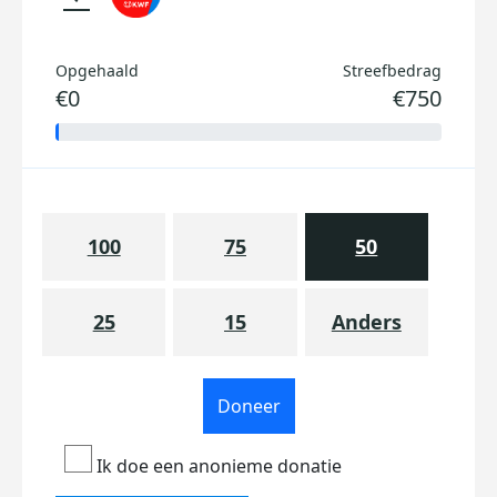
Opgehaald
Streefbedrag
€0
€750
100
75
50
25
15
Anders
Doneer
Ik doe een anonieme donatie