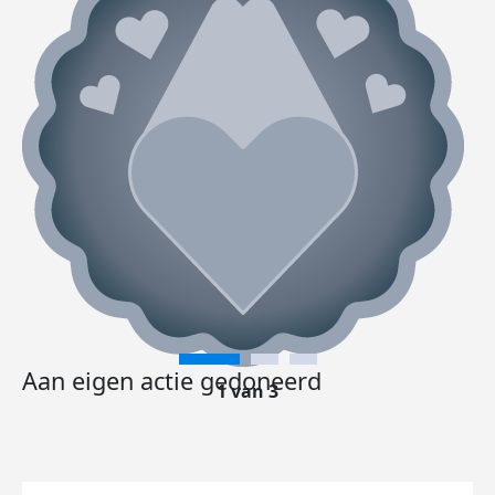
Aan eigen actie gedoneerd
1 van 3