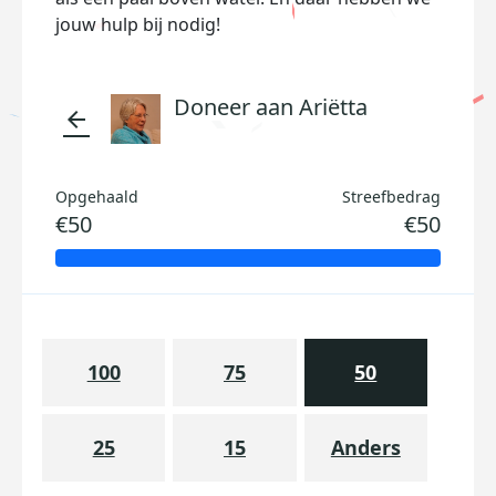
jouw hulp bij nodig!
Doneer aan Ariëtta
arrow_back
Opgehaald
Streefbedrag
€50
€50
100
75
50
25
15
Anders