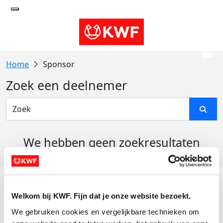
Sponsor
Zoek een deelnemer
We hebben geen zoekresultaten
gevonden
Acties
Welkom bij KWF. Fijn dat je onze website bezoekt.
Actiematerialen
We gebruiken cookies en vergelijkbare technieken om 
Evenementen