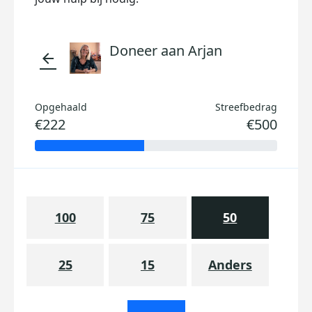
Doneer aan Arjan
arrow_back
Opgehaald
Streefbedrag
€222
€500
100
75
50
25
15
Anders