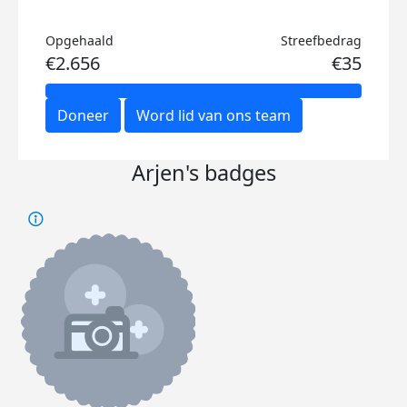
Opgehaald
Streefbedrag
€2.656
€35
Doneer
Word lid van ons team
Arjen's badges