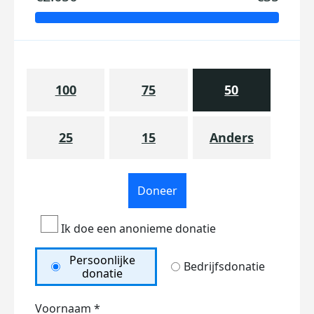
100
75
50
25
15
Anders
Doneer
Ik doe een anonieme donatie
Persoonlijke
Bedrijfsdonatie
donatie
Voornaam *