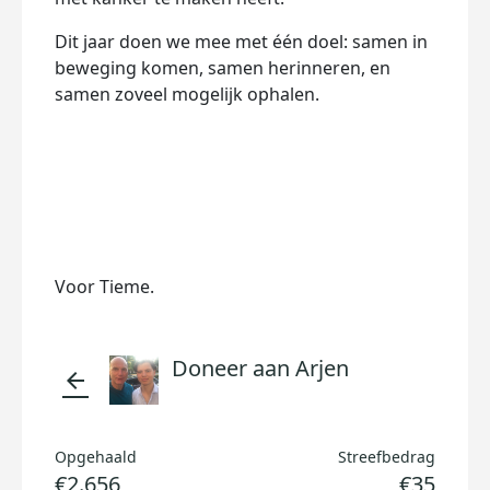
Dit jaar doen we mee met één doel: samen in
beweging komen, samen herinneren, en
samen zoveel mogelijk ophalen.
Voor Tieme.
Doneer aan Arjen
arrow_back
Opgehaald
Streefbedrag
€2.656
€35