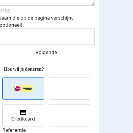
0/150
Naam die op de pagina verschijnt
(optioneel)
Streefbedrag verhoogd
Volgende
Creditcard
Referentie