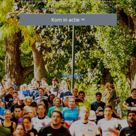
Kom in actie
Inloggen
NL