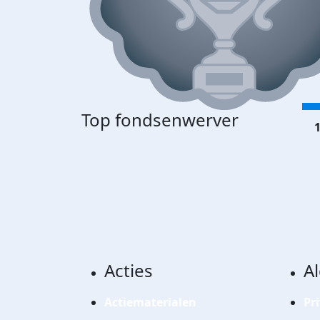
Top fondsenwerver
1
Acties
A
Actiematerialen
Pr