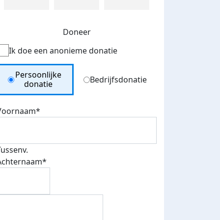
Doneer
Ik doe een anonieme donatie
Donation Type
Persoonlijke
Bedrijfsdonatie
donatie
Voornaam*
Tussenv.
Achternaam*