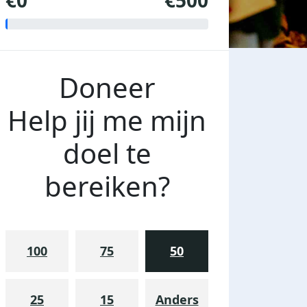
€0
€500
Doneer
Help jij me mijn
doel te
bereiken?
100
75
50
25
15
Anders