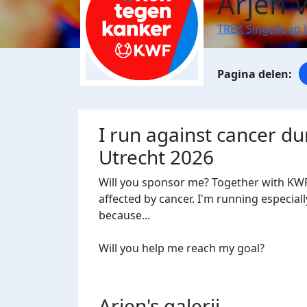
Arjen 
TREK Singelloop 
I run against cancer du
Utrecht 2026
Will you sponsor me? Together with KWF
affected by cancer. I'm running especiall
because...
Will you help me reach my goal?
Arjen's
galerij