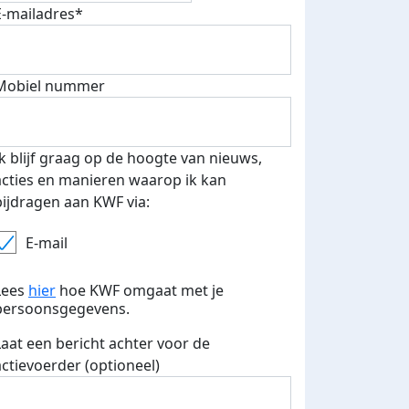
E-mailadres*
500 euro aan donaties ontvang
E-mails verstuurd
 speciale KWF t-shirt!
Mobiel nummer
Ik blijf graag op de hoogte van nieuws,
acties en manieren waarop ik kan
bijdragen aan KWF via:
E-mail
Lees
hier
hoe KWF omgaat met je
persoonsgegevens.
Laat een bericht achter voor de
actievoerder (optioneel)