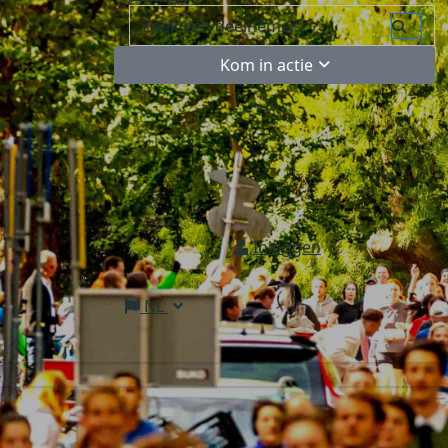
Kom in actie
Inloggen
NL