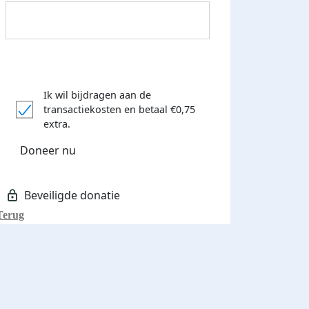
Ik wil bijdragen aan de
transactiekosten
en betaal €0,75
Donateurs bedankt
extra.
Doneer nu
Terug