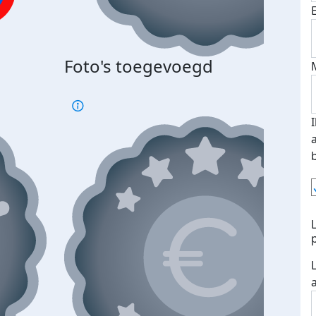
Bij 
Foto's toegevoegd
je je