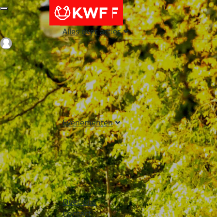
Alles over acties
Login
Evenementen
Over ons
Contact