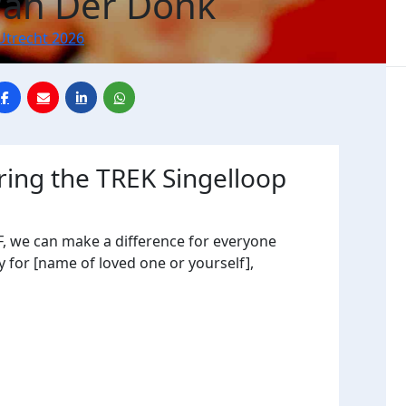
Van Der Donk
Utrecht 2026
ring the TREK Singelloop
, we can make a difference for everyone
y for [name of loved one or yourself],