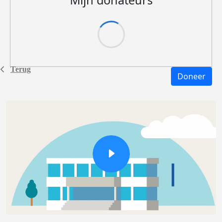
Mijn donateurs
Terug
Doneer