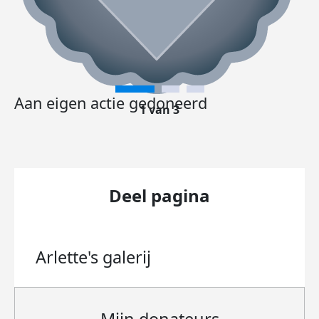
Aan eigen actie gedoneerd
1 van 3
Deel pagina
Arlette's
galerij