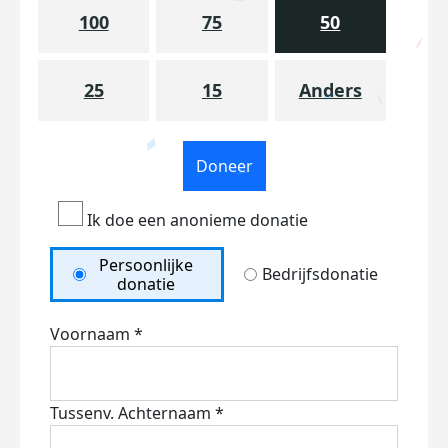
100
75
50
25
15
Anders
Doneer
Ik doe een anonieme donatie
Persoonlijke
Bedrijfsdonatie
donatie
Voornaam *
Tussenv.
Achternaam *