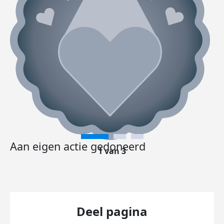
Aan eigen actie gedoneerd
1 van 3
Deel pagina