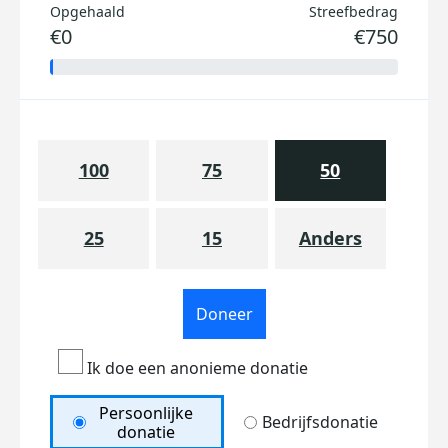
Opgehaald
Streefbedrag
€0
€750
100
75
50
25
15
Anders
Doneer
Ik doe een anonieme donatie
Persoonlijke
Bedrijfsdonatie
donatie