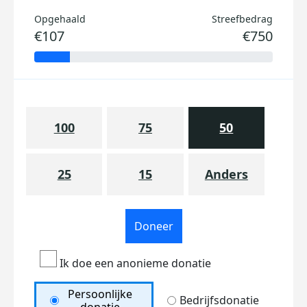
Opgehaald
Streefbedrag
€107
€750
100
75
50
25
15
Anders
Doneer
Ik doe een anonieme donatie
Persoonlijke
Bedrijfsdonatie
donatie