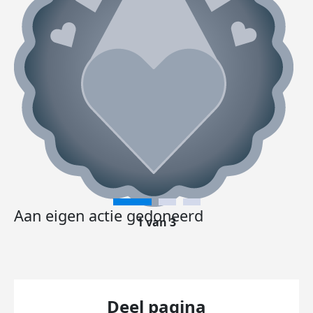
Aan eigen actie gedoneerd
1 van 3
Deel pagina