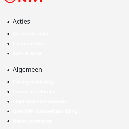
Acties
Actiematerialen
Evenementen
Kom in actie
Algemeen
Privacyverklaring
Cookie instellingen
Algemene voorwaarden
Over KWF Kankerbestrijding
Neem contact op