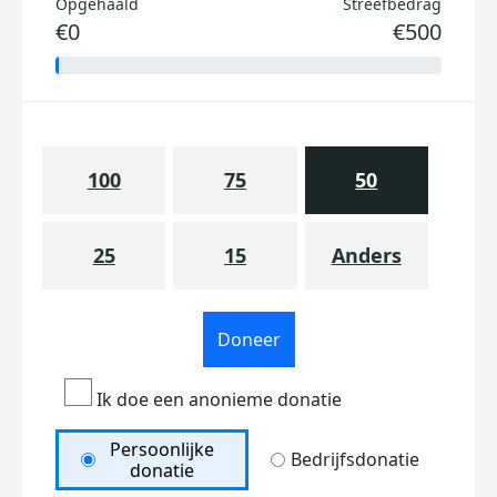
Opgehaald
Streefbedrag
€0
€500
100
75
50
25
15
Anders
Doneer
Ik doe een anonieme donatie
Persoonlijke
Bedrijfsdonatie
donatie