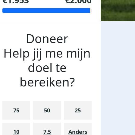
€1.953
€2.000
Doneer
Help jij me mijn
doel te
bereiken?
75
50
25
10
7.5
Anders