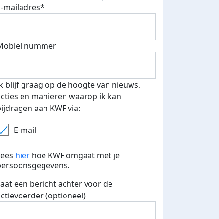
E-mailadres*
fondsenwerver
E-mails verstuurd
Mobiel nummer
Ik blijf graag op de hoogte van nieuws,
acties en manieren waarop ik kan
bijdragen aan KWF via:
E-mail
Lees
hier
hoe KWF omgaat met je
persoonsgegevens.
Laat een bericht achter voor de
actievoerder (optioneel)