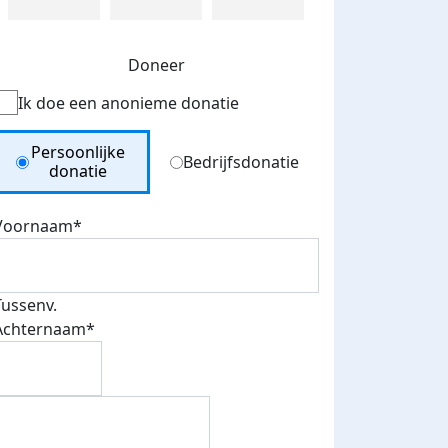
Doneer
Ik doe een anonieme donatie
Donation Type
Persoonlijke
Bedrijfsdonatie
donatie
Voornaam*
Tussenv.
Achternaam*