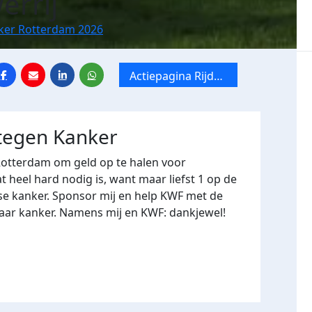
errij
nker Rotterdam 2026
Actiepagina Rijden
tegen Kanker
Rotterdam 2026
 tegen Kanker
Rotterdam om geld op te halen voor
heel hard nodig is, want maar liefst 1 op de
se kanker. Sponsor mij en help KWF met de
naar kanker. Namens mij en KWF: dankjewel!