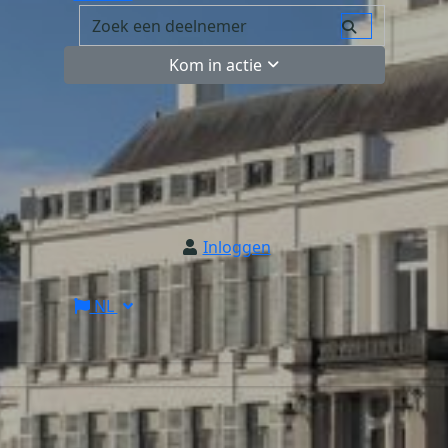
Kom in actie
Inloggen
NL