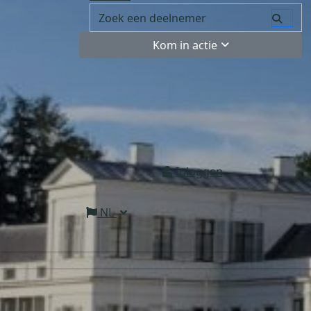
Kom in actie
Inloggen
NL