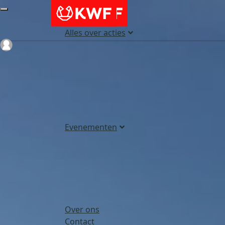
Alles over acties
Login
Evenementen
Over ons
Contact