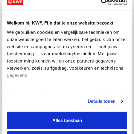
E-mail
Lees
hier
hoe KWF omgaat met je
Welkom bij KWF. Fijn dat je onze website bezoekt.
persoonsgegevens.
We gebruiken cookies en vergelijkbare technieken om 
onze website goed te laten werken, het gebruik van onze 
Jouw bericht op de actiepagina van Arnoud
website en campagnes te analyseren en — met jouw 
Schoffelmeer Ideska (optioneel)
toestemming — voor marketingdoeleinden. Met jouw 
toestemming kunnen wij en onze partners gegevens 
verwerken, zoals surfgedrag, voorkeuren en technische 
0/150
gegevens.
Naam die op de pagina verschijnt
Deze gegevens helpen ons om campagnes te meten, 
prestaties te verbeteren en relevante KWF-content te 
Details tonen
tonen. Je kunt je toestemming op elk moment wijzigen of 
Volgende
intrekken via Cookie instellingen onderaan de pagina. De 
Volgende
lijst met cookies is te vinden in het tabblad “details”.
Alles toestaan