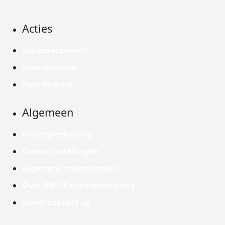
Acties
Actiematerialen
Evenementen
Kom in actie
Algemeen
Privacyverklaring
Cookie instellingen
Algemene voorwaarden
Over KWF Kankerbestrijding
Neem contact op