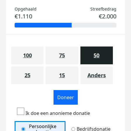
Opgehaald
Streefbedrag
€1.110
€2.000
100
75
50
25
15
Anders
Doneer
Ik doe een anonieme donatie
Persoonlijke
Bedrijfsdonatie