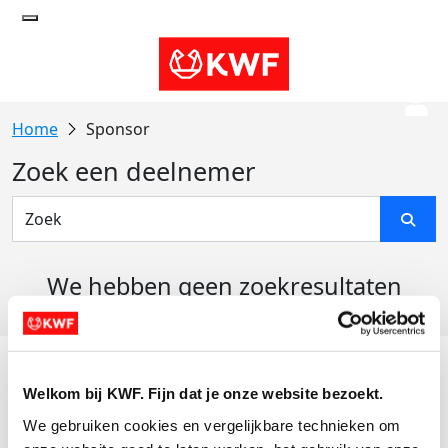
Sponsor
Zoek een deelnemer
We hebben geen zoekresultaten
gevonden
Acties
Welkom bij KWF. Fijn dat je onze website bezoekt.
Actiematerialen
We gebruiken cookies en vergelijkbare technieken om 
Evenementen